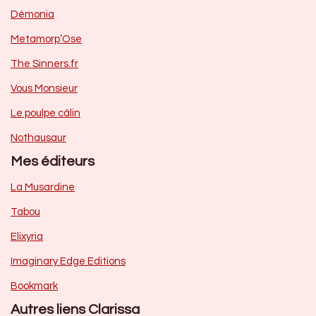
Dèmonia
Metamorp’Ose
The Sinners.fr
Vous Monsieur
Le poulpe câlin
Nothausaur
Mes éditeurs
La Musardine
Tabou
Elixyria
Imaginary Edge Editions
Bookmark
Autres liens Clarissa