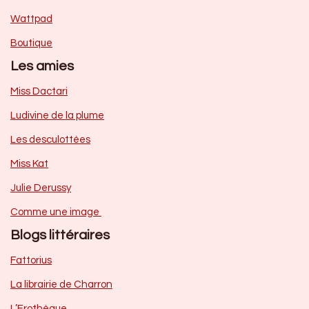
Wattpad
Boutique
Les amies
Miss Dactari
Ludivine de la plume
Les desculottées
Miss Kat
Julie Derussy
Comme une image
Blogs littéraires
Fattorius
La librairie de Charron
L’Erothèque