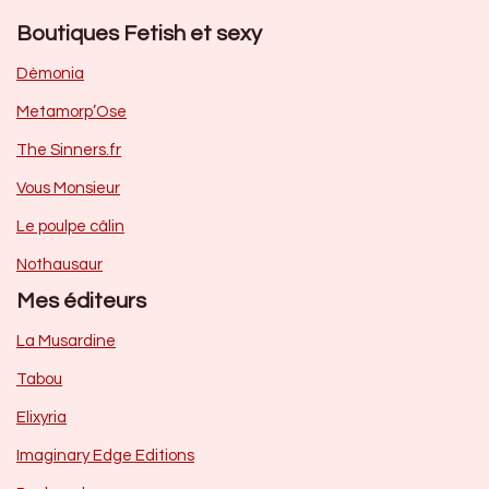
Boutiques Fetish et sexy
Dèmonia
Metamorp’Ose
The Sinners.fr
Vous Monsieur
Le poulpe câlin
Nothausaur
Mes éditeurs
La Musardine
Tabou
Elixyria
Imaginary Edge Editions