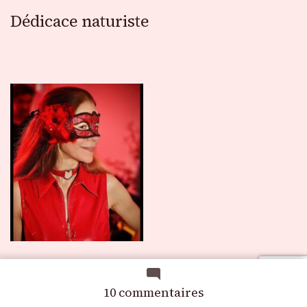
Dédicace naturiste
Me contacter
sur
10 commentaires
Very