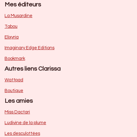
Mes éditeurs
La Musardine
Tabou
Elixyria
Imaginary Edge Editions
Bookmark
Autres liens Clarissa
Wattpad
Boutique
Les amies
Miss Dactari
Ludivine de la plume
Les desculottées