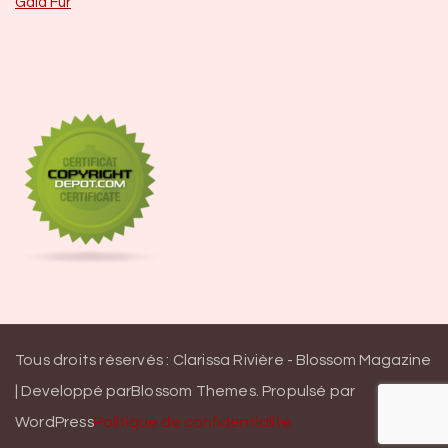
Gala Fur
Tous droits réservés : Clarissa Rivière -
Blossom Magazine
| Developpé par
Blossom Themes
.
Propulsé par
WordPress
Politique de confidentialité