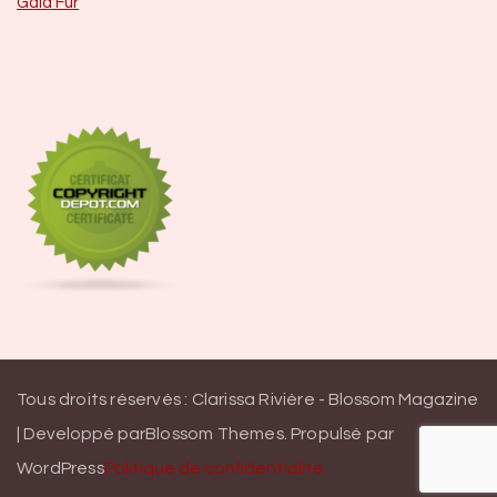
Gala Fur
Tous droits réservés : Clarissa Rivière -
Blossom Magazine
| Developpé par
Blossom Themes
.
Propulsé par
WordPress
Politique de confidentialité