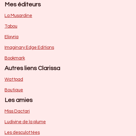
Mes éditeurs
La Musardine
Tabou
Elixyria
Imaginary Edge Editions
Bookmark
Autres liens Clarissa
Wattpad
Boutique
Les amies
Miss Dactari
Ludivine de la plume
Les desculottées