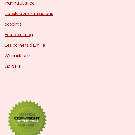
Inanna Justice
L’école des arts sadiens
bdsaime
Femdom mag
Les carnets d’Émilie
Wannxlesah
Gala Fur