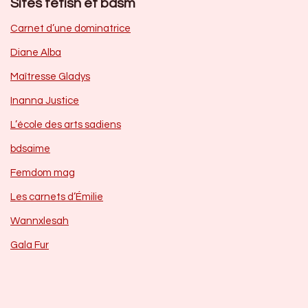
Sites fetish et bdsm
Carnet d’une dominatrice
Diane Alba
Maîtresse Gladys
Inanna Justice
L’école des arts sadiens
bdsaime
Femdom mag
Les carnets d’Émilie
Wannxlesah
Gala Fur