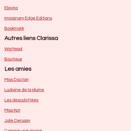
Elixyria
Imaginary Edge Editions
Bookmark
Autres liens Clarissa
Wattpad
Boutique
Les amies
Miss Dactari
Ludivine de la plume
Les desculottées
Miss Kat
Julie Derussy
Comme une image