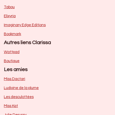
Tabou
Elixyria
Imaginary Edge Editions
Bookmark
Autres liens Clarissa
Wattpad
Boutique
Les amies
Miss Dactari
Ludivine de la plume
Les desculottées
Miss Kat
Julie Derussy