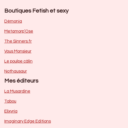
Boutiques Fetish et sexy
Dèmonia
Metamorp’Ose
The Sinners.fr
Vous Monsieur
Le poulpe câlin
Nothausaur
Mes éditeurs
La Musardine
Tabou
Elixyria
Imaginary Edge Editions