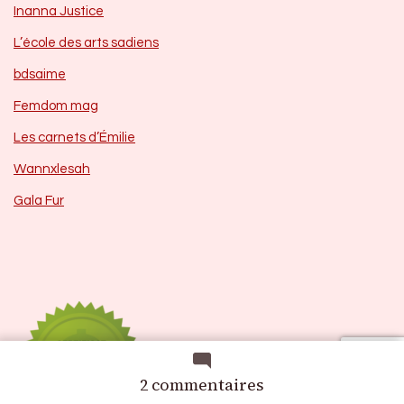
Inanna Justice
L’école des arts sadiens
bdsaime
Femdom mag
Les carnets d’Émilie
Wannxlesah
Gala Fur
sur
2 commentaires
Paroles