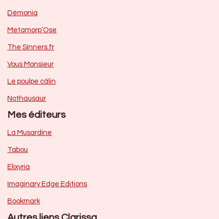
Dèmonia
Metamorp’Ose
The Sinners.fr
Vous Monsieur
Le poulpe câlin
Nothausaur
Mes éditeurs
La Musardine
Tabou
Elixyria
Imaginary Edge Editions
Bookmark
Autres liens Clarissa