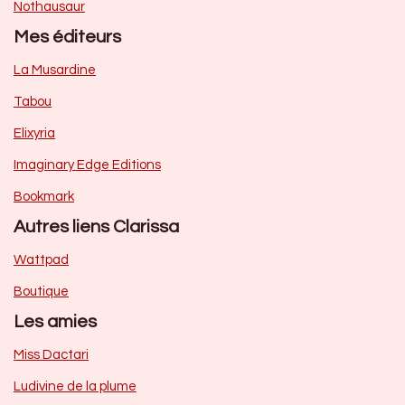
Nothausaur
Mes éditeurs
La Musardine
Tabou
Elixyria
Imaginary Edge Editions
Bookmark
Autres liens Clarissa
Wattpad
Boutique
Les amies
Miss Dactari
Ludivine de la plume