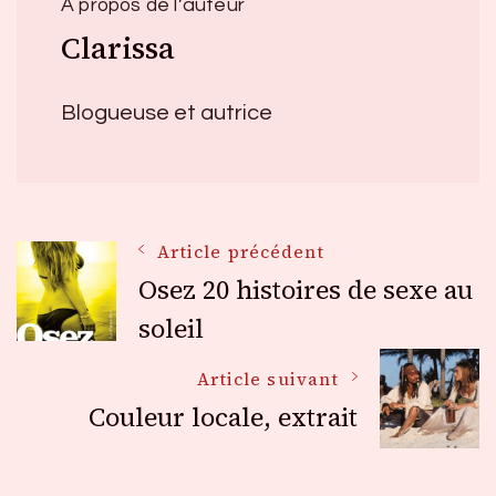
À propos de l’auteur
Clarissa
Blogueuse et autrice
Navigation
Article précédent
Osez 20 histoires de sexe au
des
soleil
Article suivant
articles
Couleur locale, extrait