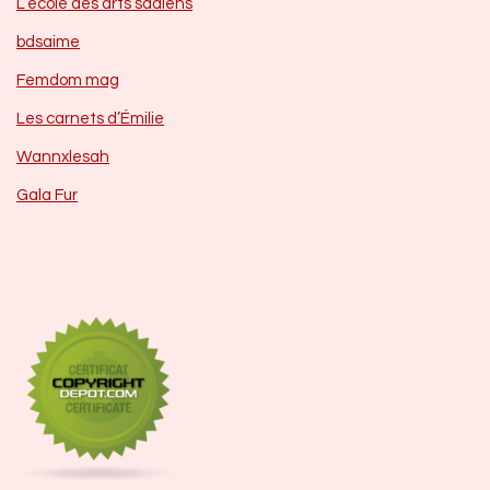
L’école des arts sadiens
bdsaime
Femdom mag
Les carnets d’Émilie
Wannxlesah
Gala Fur