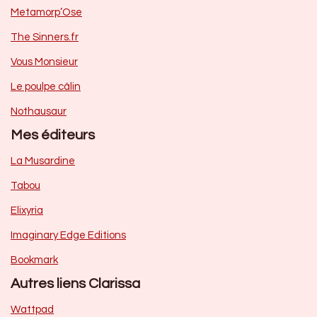
Metamorp’Ose
The Sinners.fr
Vous Monsieur
Le poulpe câlin
Nothausaur
Mes éditeurs
La Musardine
Tabou
Elixyria
Imaginary Edge Editions
Bookmark
Autres liens Clarissa
Wattpad