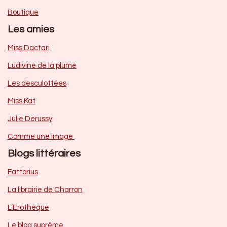
Boutique
Les amies
Miss Dactari
Ludivine de la plume
Les desculottées
Miss Kat
Julie Derussy
Comme une image
Blogs littéraires
Fattorius
La librairie de Charron
L’Erothèque
Le blog suprême