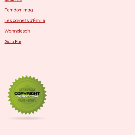
Femdom mag
Les carnets d’Émilie
Wannxlesah
Gala Fur