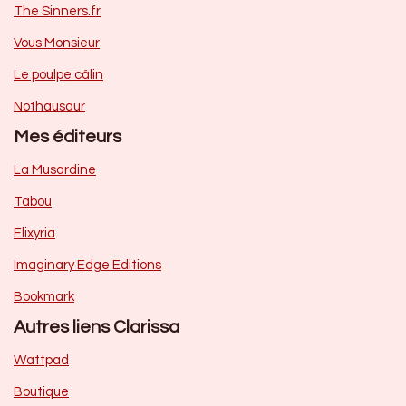
The Sinners.fr
Vous Monsieur
Le poulpe câlin
Nothausaur
Mes éditeurs
La Musardine
Tabou
Elixyria
Imaginary Edge Editions
Bookmark
Autres liens Clarissa
Wattpad
Boutique