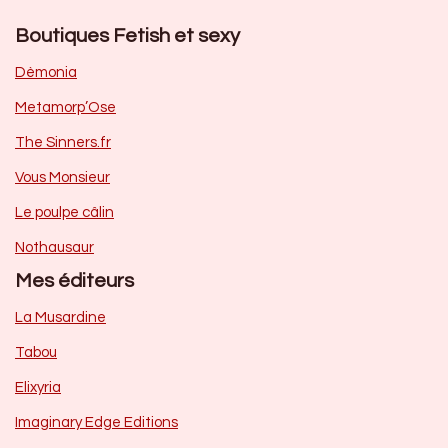
Boutiques Fetish et sexy
Dèmonia
Metamorp’Ose
The Sinners.fr
Vous Monsieur
Le poulpe câlin
Nothausaur
Mes éditeurs
La Musardine
Tabou
Elixyria
Imaginary Edge Editions