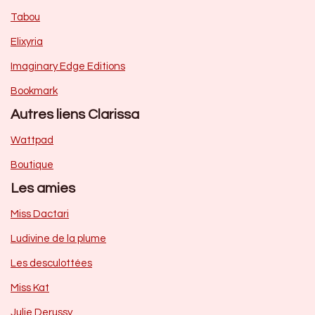
Tabou
Elixyria
Imaginary Edge Editions
Bookmark
Autres liens Clarissa
Wattpad
Boutique
Les amies
Miss Dactari
Ludivine de la plume
Les desculottées
Miss Kat
Julie Derussy