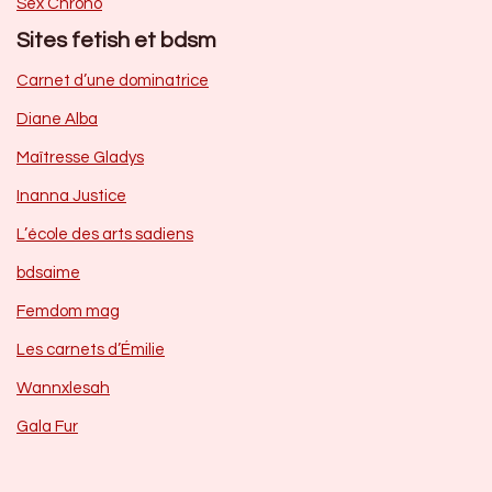
Sex Chrono
Sites fetish et bdsm
Carnet d’une dominatrice
Diane Alba
Maîtresse Gladys
Inanna Justice
L’école des arts sadiens
bdsaime
Femdom mag
Les carnets d’Émilie
Wannxlesah
Gala Fur