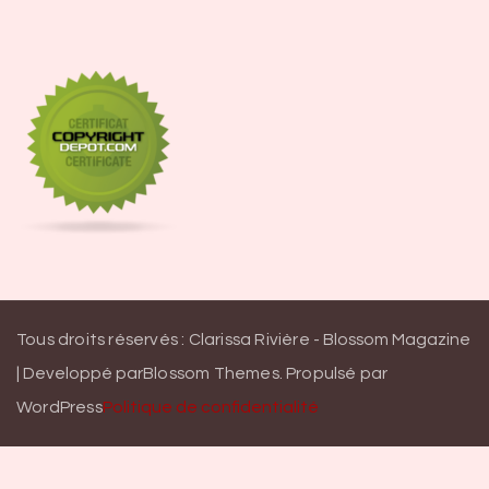
Tous droits réservés : Clarissa Rivière -
Blossom Magazine
| Developpé par
Blossom Themes
.
Propulsé par
WordPress
Politique de confidentialité