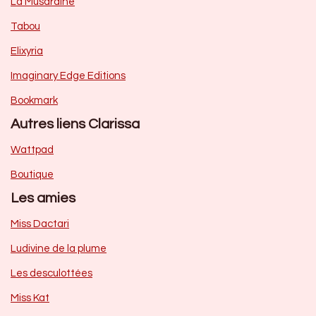
La Musardine
Tabou
Elixyria
Imaginary Edge Editions
Bookmark
Autres liens Clarissa
Wattpad
Boutique
Les amies
Miss Dactari
Ludivine de la plume
Les desculottées
Miss Kat