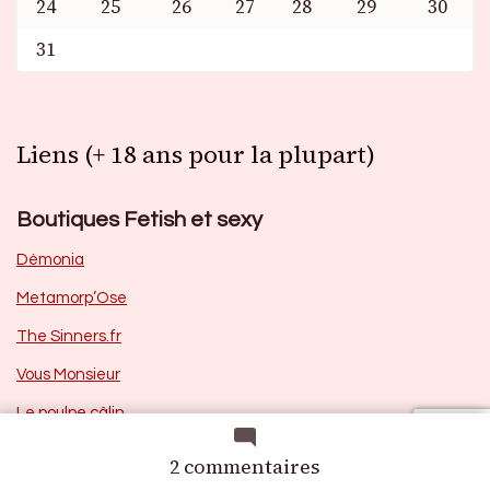
24
25
26
27
28
29
30
31
Liens (+ 18 ans pour la plupart)
Boutiques Fetish et sexy
Dèmonia
Metamorp’Ose
The Sinners.fr
Vous Monsieur
Le poulpe câlin
Nothausaur
sur
2 commentaires
La
Mes éditeurs