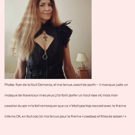
Photos : flyer de la Nuit Dèmonia, et ma tenue, avant de partir – il manque juste un
masque de travers sur mes yeux. (J’ai failli porter un haut rose vif, mais mon
cavalier du soir m’a fait remarquer que ce n’était pas trop raccord avec le thème
Inferno. OK, en tout cas j’ai ma tenue pour le thème « cowboys et filles de saloon ! »