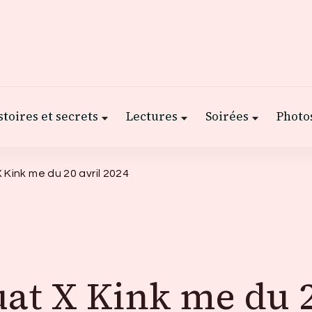
stoires et secrets
Lectures
Soirées
Photos
 Kink me du 20 avril 2024
uat X Kink me du 