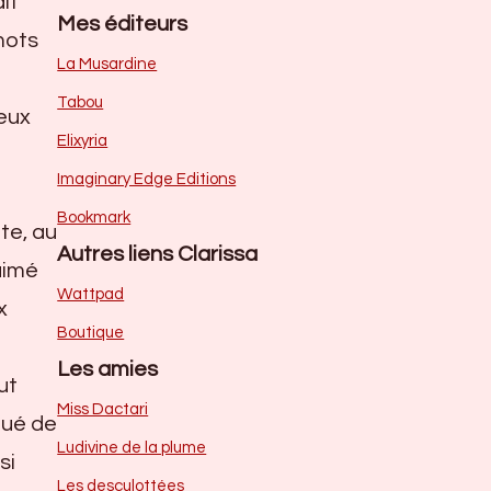
it
Mes éditeurs
mots
La Musardine
Tabou
eux
Elixyria
Imaginary Edge Editions
Bookmark
te, au
Autres liens Clarissa
 aimé
Wattpad
x
Boutique
Les amies
ut
Miss Dactari
tué de
Ludivine de la plume
si
Les desculottées