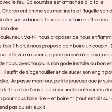
 avec le feu. Sa soumise est attachée à la toile
ne. Charon enflamme ses martinets et flagelle son 
staller sur un banc à fessée pour faire naître des
son dos.
 foule, rieur. Va-t-il nous proposer de nous enflamm
fois ? Non, il nous propose de « boire un coup » ! 
: il l’invite à sucer un gode arrimé à sa ceinture 
 de nous, avec toujours son gode installé au bon en
 Il suffit de s’agenouiller et de sucer son engin po
ka. Je passe mon tour, petite joueuse que je sui
 du feu et de l’envol des martinets enflammés da
 pour nous faire rire – et boire ^^ (tout est dit sur
nd pas au sérieux !)