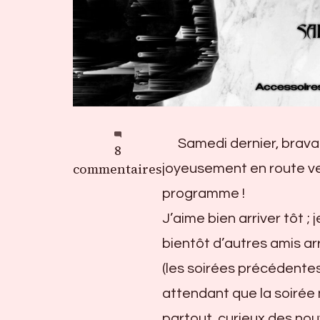
Samedi dernier, bravan
sur
8
La
commentaires
joyeusement en route ve
Master
programme !
Squat
J’aime bien arriver tôt ; 
X
Kink
bientôt d’autres amis a
me
(les soirées précédentes
du
attendant que la soiré
20
avril
partout, curieux des n