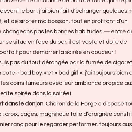
retrouve cette ambiance de bain de foule qui me pla
devant le bar ; j’ai bien fait d’échanger quelques 
 et de siroter ma boisson, tout en profitant d’un
 changeons pas les bonnes habitudes — entre d
 se situe en face du bar, il est vaste et doté de
parfait pour démarrer la soirée en douceur !
suis pas du tout dérangée par la fumée de cigaret
 côté « bad boy » et « bad girl », j’ai toujours bien
s les coins fumeurs avec leur ambiance propice au
ite soirée dans la soirée)
t dans le donjon.
Charon de la Forge a disposé to
 : croix, cages, magnifique toile d’araignée consti
ier rang pour le regarder performer, toujours aus