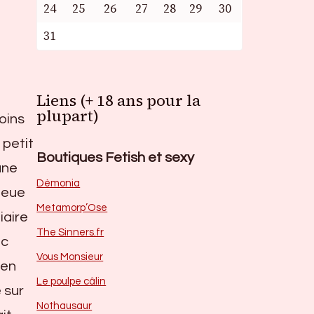
24
25
26
27
28
29
30
31
Liens (+ 18 ans pour la
plupart)
moins
 petit
Boutiques Fetish et sexy
une
Dèmonia
queue
Metamorp’Ose
iaire
The Sinners.fr
ac
Vous Monsieur
 en
Le poulpe câlin
 sur
Nothausaur