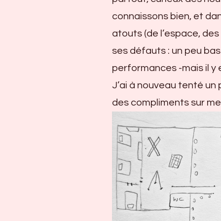
2024
connaissons bien, et da
atouts (de l’espace, des
ses défauts : un peu ba
performances -mais il y
J’ai à nouveau tenté un p
des compliments sur mes 