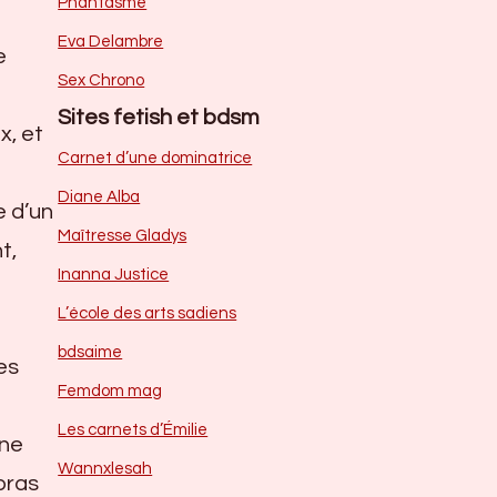
Phantasme
Eva Delambre
e
Sex Chrono
Sites fetish et bdsm
x, et
Carnet d’une dominatrice
Diane Alba
e d’un
Maîtresse Gladys
t,
Inanna Justice
L’école des arts sadiens
bdsaime
es
Femdom mag
Les carnets d’Émilie
une
Wannxlesah
bras