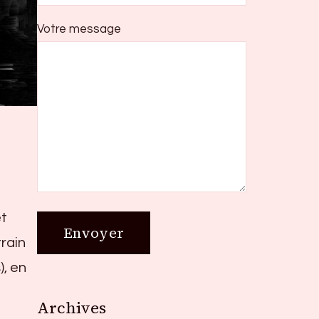
Votre message
et
rain
), en
Archives
Archives