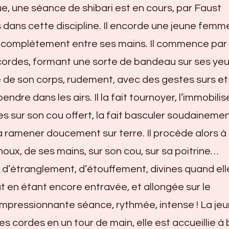
ue, une séance de shibari est en cours, par Faust
rs dans cette discipline. Il encorde une jeune femm
e complètement entre ses mains. Il commence par
cordes, formant une sorte de bandeau sur ses yeu
te de son corps, rudement, avec des gestes surs et
ndre dans les airs. Il la fait tournoyer, l’immobilis
 sur son cou offert, la fait basculer soudainemen
a ramener doucement sur terre. Il procède alors à
noux, de ses mains, sur son cou, sur sa poitrine…
 d’étranglement, d’étouffement, divines quand ell
ut en étant encore entravée, et allongée sur le
Impressionnante séance, rythmée, intense ! La je
s cordes en un tour de main, elle est accueillie à 