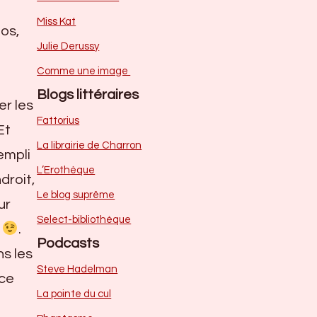
Miss Kat
dos,
Julie Derussy
Comme une image
Blogs littéraires
er les
Fattorius
Et
La librairie de Charron
empli
L’Erothèque
droit,
Le blog suprême
ur
Select-bibliothèque
s
.
Podcasts
ns les
Steve Hadelman
 ce
La pointe du cul