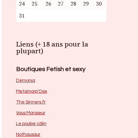
24
25
26
27
28
29
30
31
Liens (+ 18 ans pour la
plupart)
Boutiques Fetish et sexy
Dèmonia
Metamorp’Ose
The Sinners.fr
Vous Monsieur
Le poulpe câlin
Nothausaur