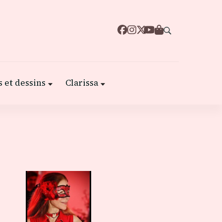
 et dessins
Clarissa