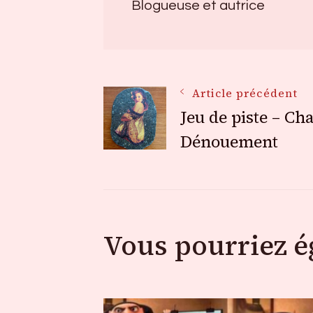
Blogueuse et autrice
Navigation
Article précédent
Jeu de piste – Ch
des
Dénouement
articles
Vous pourriez 