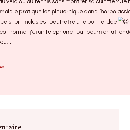
du vélo ou du tennis sans montrer sa culotte ? Je 
e, mais je pratique les pique-nique dans l’herbe assi
t, ce short inclus est peut-être une bonne idée
c’est normal, j’ai un téléphone tout pourri en atten
veau…
es
ntaire