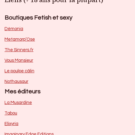
Boutiques Fetish et sexy
Dèmonia
Metamorp’Ose
The Sinners.fr
Vous Monsieur
Le poulpe câlin
Nothausaur
Mes éditeurs
La Musardine
Tabou
Elixyria
Imaginary Edge Editions