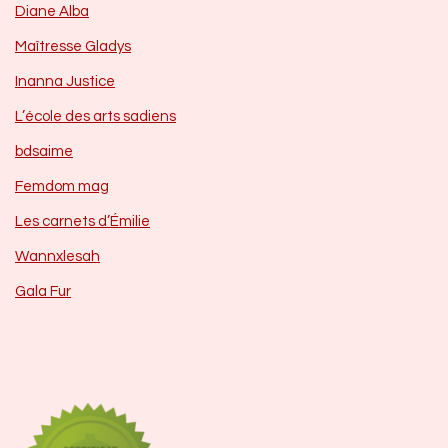
Diane Alba
Maîtresse Gladys
Inanna Justice
L’école des arts sadiens
bdsaime
Femdom mag
Les carnets d’Émilie
Wannxlesah
Gala Fur