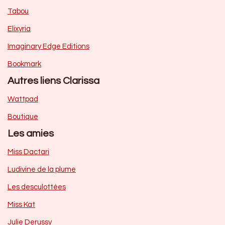
Tabou
Elixyria
Imaginary Edge Editions
Bookmark
Autres liens Clarissa
Wattpad
Boutique
Les amies
Miss Dactari
Ludivine de la plume
Les desculottées
Miss Kat
Julie Derussy