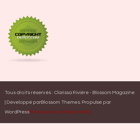
Tous droits réservés : Clarissa Rivière -
Blossom Magazine
| Developpé par
Blossom Themes
.
Propulsé par
WordPress
Politique de confidentialité