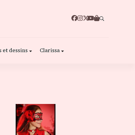
 et dessins
Clarissa