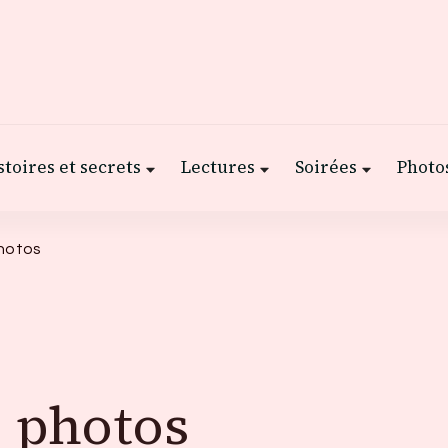
stoires et secrets
Lectures
Soirées
Photos
photos
e photos