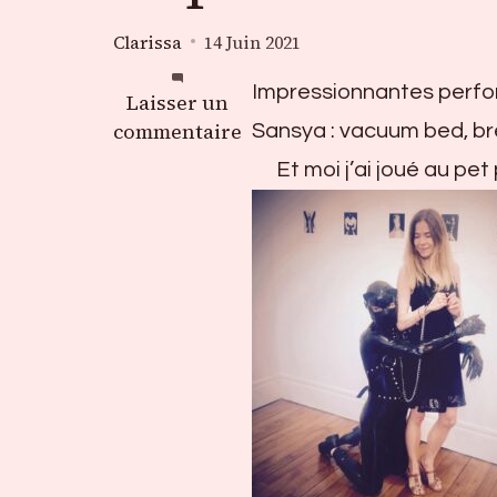
Clarissa
14 Juin 2021
Impressionnantes perfor
sur
Laisser un
Exposition
commentaire
Sansya : vacuum bed, bre
de
Et moi j’ai joué au pe
photos