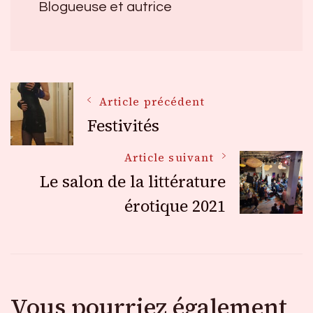
Blogueuse et autrice
Navigation
Article précédent
Festivités
des
Article suivant
Le salon de la littérature
articles
érotique 2021
Vous pourriez également