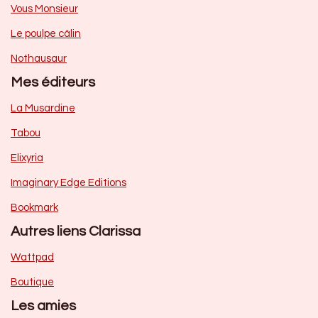
Vous Monsieur
Le poulpe câlin
Nothausaur
Mes éditeurs
La Musardine
Tabou
Elixyria
Imaginary Edge Editions
Bookmark
Autres liens Clarissa
Wattpad
Boutique
Les amies