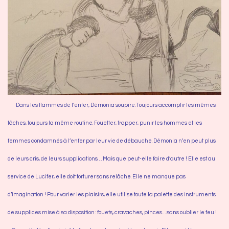
Dans les flammes de l’enfer, Démonia soupire. Toujours accomplir les mêmes
tâches, toujours la même routine. Fouetter, frapper, punir les hommes et les
femmes condamnés à l’enfer par leur vie de débauche. Démonia n’en peut plus
de leurs cris, de leurs supplications…. Mais que peut-elle faire d’autre ! Elle est au
service de Lucifer, elle doit torturer sans relâche. Elle ne manque pas
d’imagination ! Pour varier les plaisirs, elle utilise toute la palette des instruments
de supplices mise à sa disposition : fouets, cravaches, pinces… sans oublier le feu !