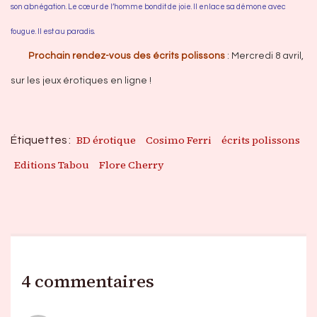
son abnégation. Le cœur de l’homme bondit de joie. Il enlace sa démone avec
fougue. Il est au paradis.
Prochain rendez-vous des écrits polissons
: Mercredi 8 avril,
sur les jeux érotiques en ligne !
BD érotique
Cosimo Ferri
écrits polissons
Étiquettes :
Editions Tabou
Flore Cherry
4 commentaires