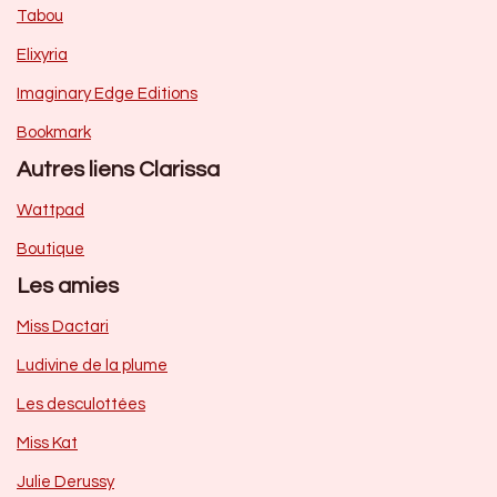
Tabou
Elixyria
Imaginary Edge Editions
Bookmark
Autres liens Clarissa
Wattpad
Boutique
Les amies
Miss Dactari
Ludivine de la plume
Les desculottées
Miss Kat
Julie Derussy