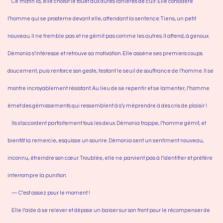
Ce matin là, elle choisit le fouet aux dures lanières de cuir. Elle considère
l’homme qui se prosterne devant elle, attendant la sentence. Tiens, un petit
nouveau. Il ne tremble pas et ne gémit pas comme les autres. Il attend, à genoux.
Démonia s’intéresse et retrouve sa motivation. Elle assène ses premiers coups
doucement, puis renforce son geste, testant le seuil de souffrance de l’homme. Il se
montre incroyablement résistant. Au lieu de se repentir et se lamenter, l’homme
émet des gémissements qui ressemblent à s’y méprendre à des cris de plaisir !
Ils s’accordent parfaitement tous les deux. Démonia frappe, l’homme gémit, et
bientôt la remercie, esquisse un sourire. Démonia sent un sentiment nouveau,
inconnu, étreindre son cœur. Troublée, elle ne parvient pas à l’identifier et préfère
interrompre la punition.
— C’est assez pour le moment !
Elle l’aide à se relever et dépose un baiser sur son front pour le récompenser de