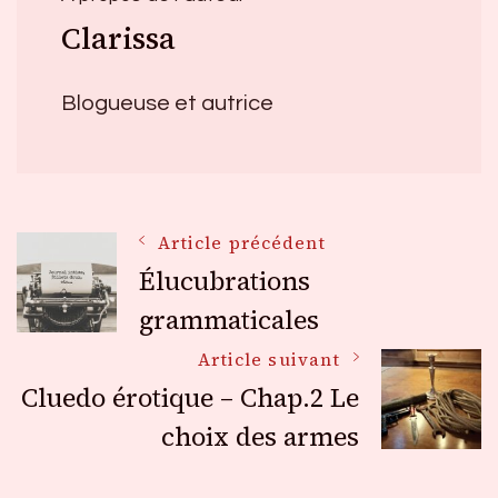
Clarissa
Blogueuse et autrice
Navigation
Article précédent
Élucubrations
des
grammaticales
Article suivant
articles
Cluedo érotique – Chap.2 Le
choix des armes