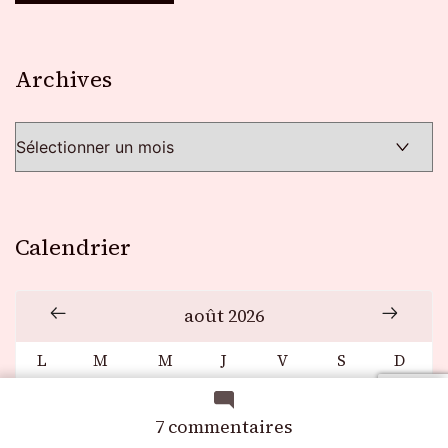
Archives
Archives
Calendrier
août 2026
L
M
M
J
V
S
D
1
2
sur
7 commentaires
3
4
5
6
7
8
9
Cluedo