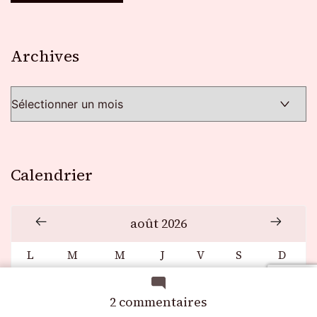
Archives
Archives
Calendrier
août 2026
L
M
M
J
V
S
D
1
2
sur
2 commentaires
3
4
5
6
7
8
9
Citations