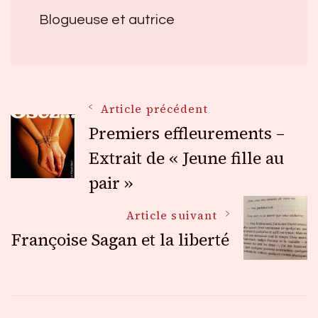
Blogueuse et autrice
Navigation
Article précédent
Premiers effleurements –
des
Extrait de « Jeune fille au
pair »
articles
Article suivant
Françoise Sagan et la liberté