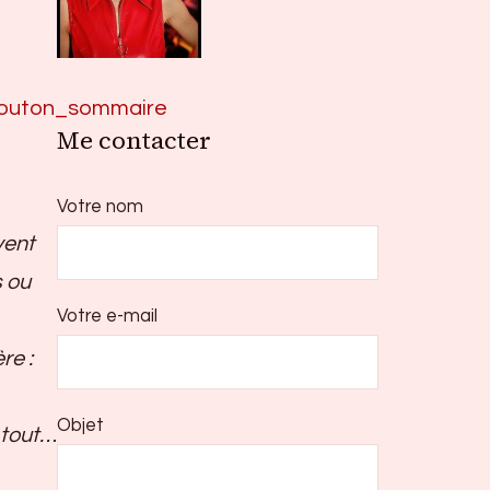
Me contacter
Votre nom
vent
s ou
Votre e-mail
re :
Objet
 tout…