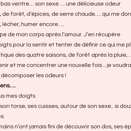
n bas ventre… son sexe … une délicieuse odeur
e, de forêt, d’épices, de serre chaude…. qui me do
, lécher, humer encore …
e de mon corps après l’amour. J’en récupère
ts pour la sentir et tenter de définir ce qui me pl
ique des quatre saisons, de forêt après la pluie, …
venir et me concentrer une nouvelle fois .. je voudra
 décomposer les odeurs !
sens….
us mes doigts
 son torse, ses cuisses, autour de son sexe.. si dou
és
ins n’ont jamais fini de découvrir son dos, ses é