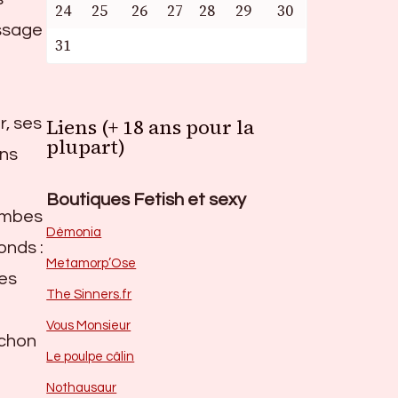
24
25
26
27
28
29
30
assage
31
Liens (+ 18 ans pour la
r, ses
plupart)
ins
Boutiques Fetish et sexy
jambes
Dèmonia
onds :
Metamorp’Ose
es
The Sinners.fr
Vous Monsieur
ochon
Le poulpe câlin
Nothausaur