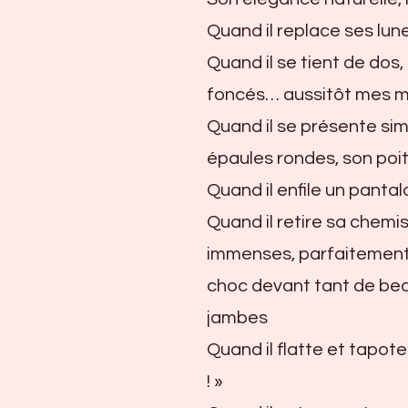
Quand il replace ses lun
Quand il se tient de dos
foncés… aussitôt mes m
Quand il se présente si
épaules rondes, son poitr
Quand il enfile un panta
Quand il retire sa chemi
immenses, parfaitement 
choc devant tant de bea
jambes
Quand il flatte et tapot
! »