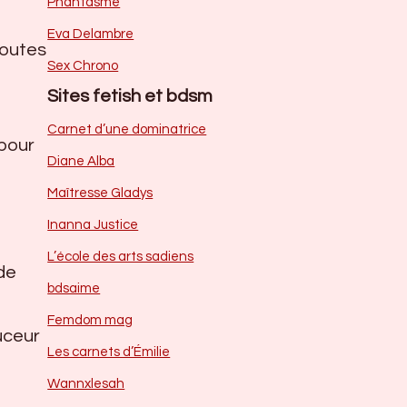
Phantasme
Eva Delambre
toutes
Sex Chrono
Sites fetish et bdsm
Carnet d’une dominatrice
 pour
Diane Alba
Maîtresse Gladys
Inanna Justice
L’école des arts sadiens
 de
bdsaime
Femdom mag
uceur
Les carnets d’Émilie
Wannxlesah