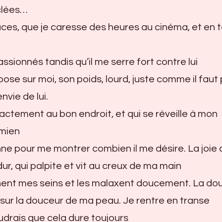
clées…
uces, que je caresse des heures au cinéma, et en 
ssionnés tandis qu’il me serre fort contre lui
ose sur moi, son poids, lourd, juste comme il faut
vie de lui.
actement au bon endroit, et qui se réveille à mon
 mien
enne pour me montrer combien il me désire. La joie
ur, qui palpite et vit au creux de ma main
nent mes seins et les malaxent doucement. La do
sur la douceur de ma peau. Je rentre en transe
udrais que cela dure toujours