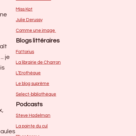
Miss Kat
nne
Julie Derussy
Comme une image
Blogs littéraires
aît
Fattorius
. je
La librairie de Charron
is
L’Erothèque
Le blog suprême
Select-bibliothèque
Podcasts
x,
Steve Hadelman
La pointe du cul
paules