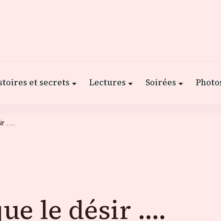
stoires et secrets
Lectures
Soirées
Photos
r ….
ue le désir ….