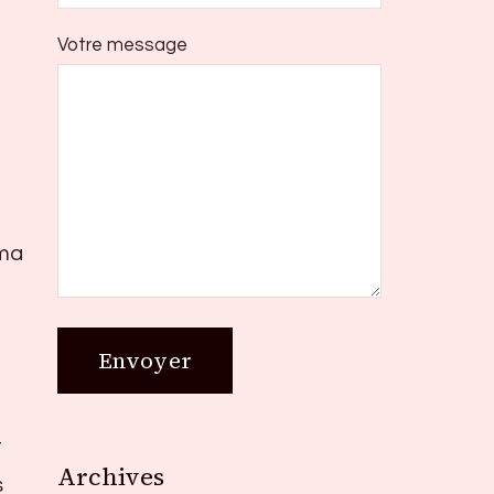
Votre message
 ma
t
Archives
Archives
s