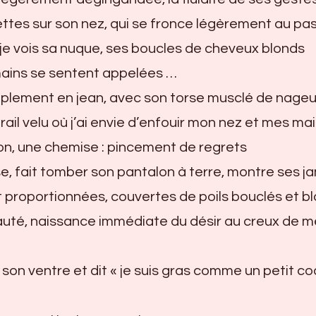
ettes sur son nez, qui se fronce légèrement au p
, je vois sa nuque, ses boucles de cheveux blonds
ains se sentent appelées …
mplement en jean, avec son torse musclé de nageu
ail velu où j’ai envie d’enfouir mon nez et mes ma
lon, une chemise : pincement de regrets
se, fait tomber son pantalon à terre, montre ses 
proportionnées, couvertes de poils bouclés et bl
uté, naissance immédiate du désir au creux de m
e son ventre et dit « je suis gras comme un petit c