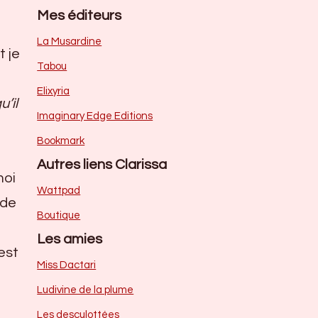
Mes éditeurs
La Musardine
t je
Tabou
Elixyria
’il
Imaginary Edge Editions
Bookmark
Autres liens Clarissa
moi
Wattpad
 de
Boutique
Les amies
est
Miss Dactari
Ludivine de la plume
Les desculottées