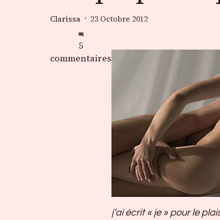
Clarissa
23 Octobre 2012
sur
5
Ce
commentaires
qui
provoque
le
désir
….
j’ai écrit « je » pour le plai