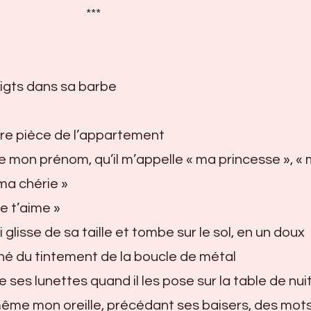
***
igts dans sa barbe
tre pièce de l’appartement
e mon prénom, qu’il m’appelle « ma princesse », «
 ma chérie »
je t’aime »
 glisse de sa taille et tombe sur le sol, en un doux
 du tintement de la boucle de métal
e ses lunettes quand il les pose sur la table de nui
me mon oreille, précédant ses baisers, des mot