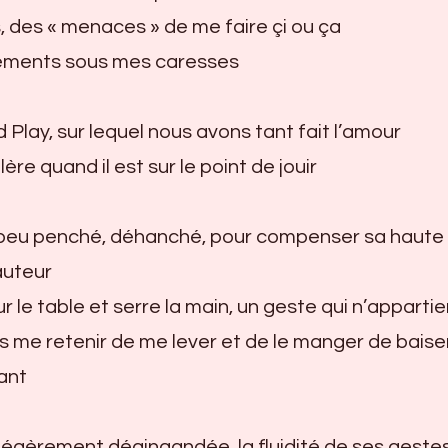
 des « menaces » de me faire çi ou ça
ements sous mes caresses
 Play, sur lequel nous avons tant fait l’amour
ère quand il est sur le point de jouir
 peu penché, déhanché, pour compenser sa haute t
auteur
 le table et serre la main, un geste qui n’appartie
 dois me retenir de me lever et de le manger de baise
ant
 légèrement dégingandée, la fluidité de ses geste