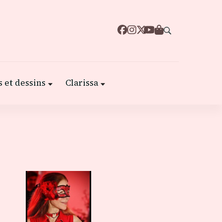
 et dessins
Clarissa