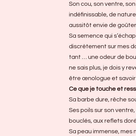
Son cou, son ventre, so
indéfinissable, de natur
aussitôt envie de goûter
Sa semence qui s’échapp
discrètement sur mes doig
tant … une odeur de bout
ne sais plus, je dois y re
être œnologue et savoir
Ce que je touche et res
Sa barbe dure, rêche so
Ses poils sur son ventre,
bouclés, aux reflets dor
Sa peau immense, mes ma