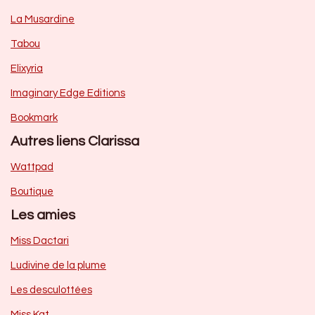
La Musardine
Tabou
Elixyria
Imaginary Edge Editions
Bookmark
Autres liens Clarissa
Wattpad
Boutique
Les amies
Miss Dactari
Ludivine de la plume
Les desculottées
Miss Kat