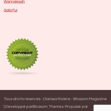
Wannxlesah
Gala Fur
Tous droits réservés : Clarissa Rivière -
Blossom Magazine
| Developpé par
Blossom Themes
.
Propulsé par