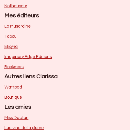
Nothausaur
Mes éditeurs
La Musardine
Tabou
Elixyria
Imaginary Edge Editions
Bookmark
Autres liens Clarissa
Wattpad
Boutique
Les amies
Miss Dactari
Ludivine de la plume