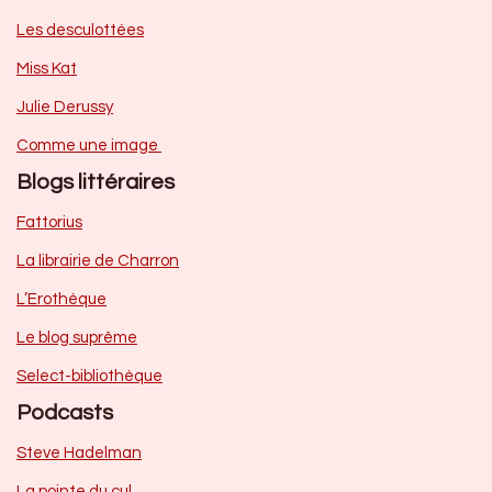
Les desculottées
Miss Kat
Julie Derussy
Comme une image
Blogs littéraires
Fattorius
La librairie de Charron
L’Erothèque
Le blog suprême
Select-bibliothèque
Podcasts
Steve Hadelman
La pointe du cul