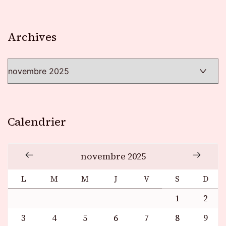
Archives
Archives
Calendrier
novembre 2025
L
M
M
J
V
S
D
1
2
3
4
5
6
7
8
9