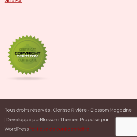
Gala Fur
Tous droits réservés : Clarissa Rivière -
Blossom Magazine
| Developpé par
Blossom Themes
.
Propulsé par
WordPress
Politique de confidentialité