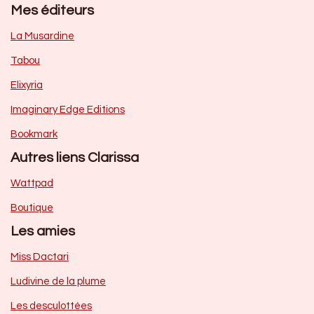
Mes éditeurs
La Musardine
Tabou
Elixyria
Imaginary Edge Editions
Bookmark
Autres liens Clarissa
Wattpad
Boutique
Les amies
Miss Dactari
Ludivine de la plume
Les desculottées