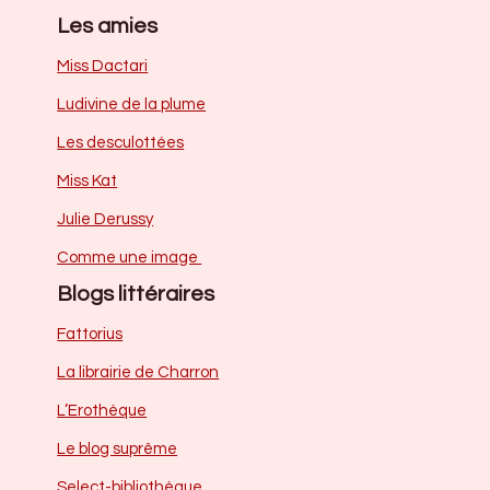
Les amies
Miss Dactari
Ludivine de la plume
Les desculottées
Miss Kat
Julie Derussy
Comme une image
Blogs littéraires
Fattorius
La librairie de Charron
L’Erothèque
Le blog suprême
Select-bibliothèque