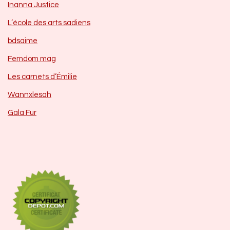
Inanna Justice
L’école des arts sadiens
bdsaime
Femdom mag
Les carnets d’Émilie
Wannxlesah
Gala Fur