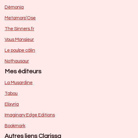
Dèmonia
Metamorp’Ose
The Sinners.fr
Vous Monsieur
Le poulpe câlin
Nothausaur
Mes éditeurs
La Musardine
Tabou
Elixyria
Imaginary Edge Editions
Bookmark
Autres liens Clarissa