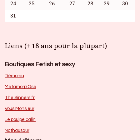
24
25
26
27
28
29
30
31
Liens (+ 18 ans pour la plupart)
Boutiques Fetish et sexy
Dèmonia
Metamorp’Ose
The Sinners.fr
Vous Monsieur
Le poulpe câlin
Nothausaur