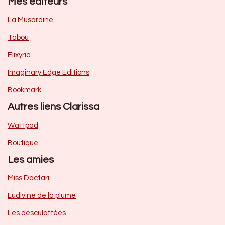
Mes éditeurs
La Musardine
Tabou
Elixyria
Imaginary Edge Editions
Bookmark
Autres liens Clarissa
Wattpad
Boutique
Les amies
Miss Dactari
Ludivine de la plume
Les desculottées