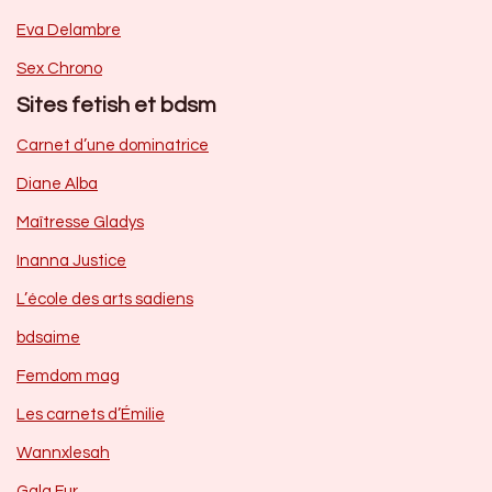
Eva Delambre
Sex Chrono
Sites fetish et bdsm
Carnet d’une dominatrice
Diane Alba
Maîtresse Gladys
Inanna Justice
L’école des arts sadiens
bdsaime
Femdom mag
Les carnets d’Émilie
Wannxlesah
Gala Fur