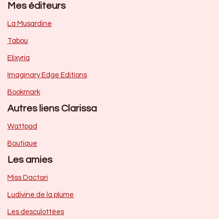
Mes éditeurs
La Musardine
Tabou
Elixyria
Imaginary Edge Editions
Bookmark
Autres liens Clarissa
Wattpad
Boutique
Les amies
Miss Dactari
Ludivine de la plume
Les desculottées