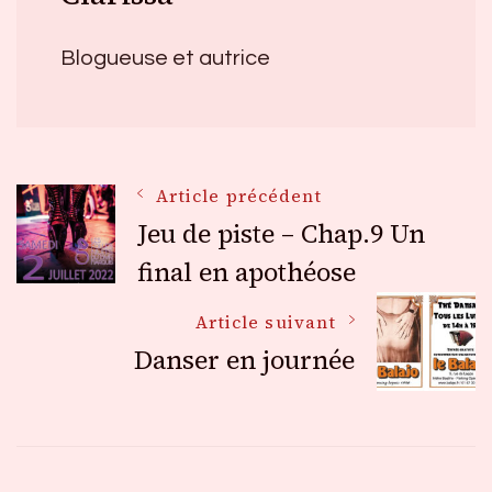
Blogueuse et autrice
Navigation
Article précédent
Jeu de piste – Chap.9 Un
des
final en apothéose
Article suivant
articles
Danser en journée