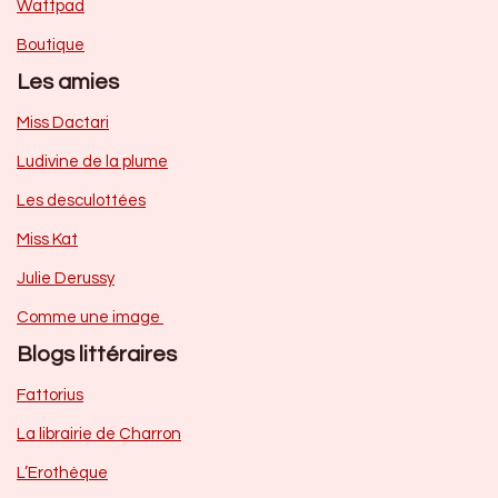
Wattpad
Boutique
Les amies
Miss Dactari
Ludivine de la plume
Les desculottées
Miss Kat
Julie Derussy
Comme une image
Blogs littéraires
Fattorius
La librairie de Charron
L’Erothèque