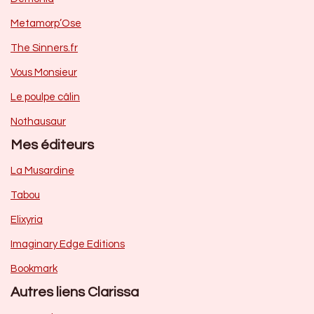
Metamorp’Ose
The Sinners.fr
Vous Monsieur
Le poulpe câlin
Nothausaur
Mes éditeurs
La Musardine
Tabou
Elixyria
Imaginary Edge Editions
Bookmark
Autres liens Clarissa