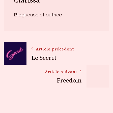
Clarissa
Blogueuse et autrice
Navigation
Article précédent
Le Secret
des
Article suivant
Freedom
articles