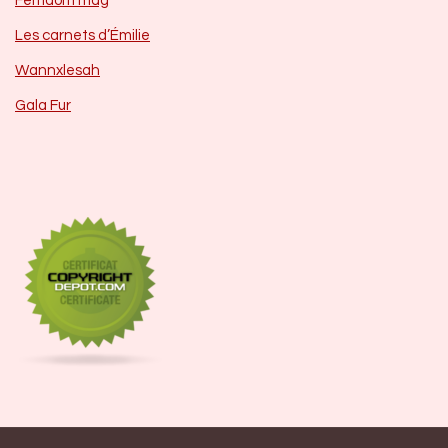
Femdom mag
Les carnets d’Émilie
Wannxlesah
Gala Fur