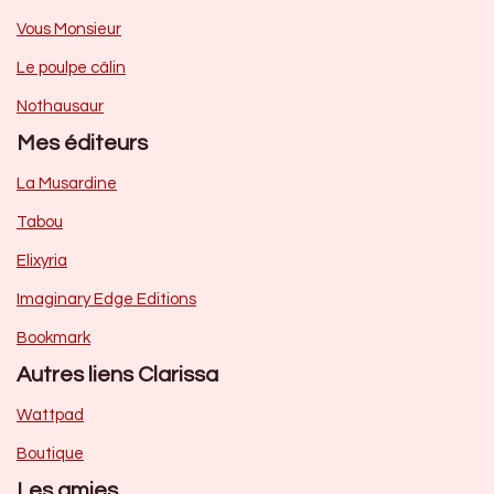
Vous Monsieur
Le poulpe câlin
Nothausaur
Mes éditeurs
La Musardine
Tabou
Elixyria
Imaginary Edge Editions
Bookmark
Autres liens Clarissa
Wattpad
Boutique
Les amies