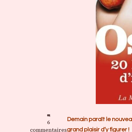
Demain paraît le nouveau
sur
6
Osez
commentaires
grand plaisir d’y figurer !