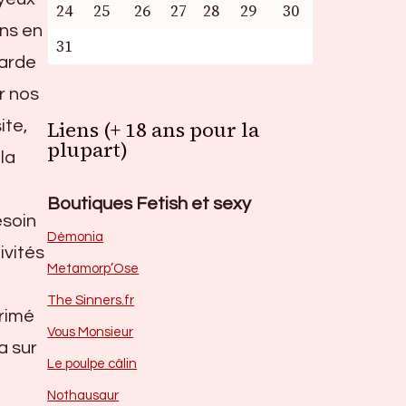
24
25
26
27
28
29
30
ans en
31
garde
r nos
Liens (+ 18 ans pour la
ite,
plupart)
la
Boutiques Fetish et sexy
esoin
Dèmonia
ivités
Metamorp’Ose
The Sinners.fr
primé
Vous Monsieur
a sur
Le poulpe câlin
Nothausaur