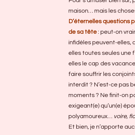
Pour s’amuser bien sûr, p
maison… mais les choses
D’éternelles questions
de sa tête
: peut-on vra
infidèles peuvent-elles, d
elles toutes seules une f
elles le cap des vacance
faire souffrir les conjoin
interdit ? N’est-ce pas
moments ? Ne finit-on pa
exigeant(e) qu’un(e) épou
polyamoureux…
voire, fi
Et bien, je n’apporte auc