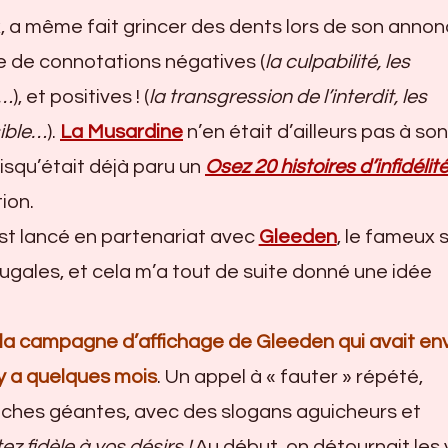
, a même fait grincer des dents lors de son annon
ège de connotations négatives (
la culpabilité, les
s…
), et positives ! (
la transgression de l’interdit, les
sible…
).
La Musardine
n’en était d’ailleurs pas à son
isqu’était déjà paru un
Osez 20 histoires d’infidélit
ion.
 est lancé en partenariat avec
Gleeden
, le fameux s
gales, et cela m’a tout de suite donné une idée
la campagne d’affichage de Gleeden qui avait en
 y a quelques mois
. Un appel à « fauter » répété,
fiches géantes, avec des slogans aguicheurs et
ez fidèle à vos désirs !
Au début, on détournait les