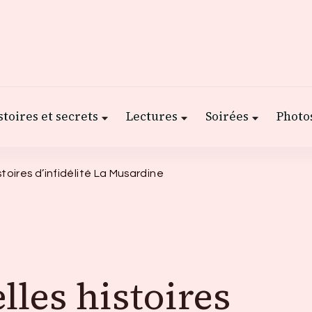
stoires et secrets
Lectures
Soirées
Photos
toires d’infidélité La Musardine
lles histoires