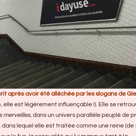
rit après avoir été alléchée par les slogans de G
, elle est légèrement influençable !). Elle se retro
s merveilles
, dans un univers parallèle peuplé de p
 dans lequel elle est traitée comme une reine (de 5