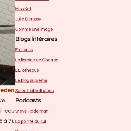
Miss Kat
Julie Derussy
Comme une image
Blogs littéraires
Fattorius
La librairie de Charron
L’Erothèque
Le blog suprême
leeden
Select-bibliothèque
uve
Podcasts
rinces
Steve Hadelman
 à 7).
La pointe du cul