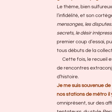
20
Le thème, bien sulfureux
nouvelles
l’infidélité, et son cort
histoires
d’infidélité
mensonges, les dispute
La
secrets, le désir irrépres
Musardine
premier coup d’essai, pu
tous débuts de la collect
Cette fois, le recueil
de rencontres extraconju
d’histoire.
Je me suis souvenue de 
nos stations de métro il
omniprésent, sur des af
tentateurs, du style
Rest