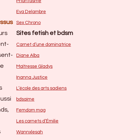
Phantasme
Eva Delambre
essus
Sex Chrono
urs
Sites fetish et bdsm
ent-
Carnet d’une dominatrice
sent-
Diane Alba
de
Maîtresse Gladys
Inanna Justice
s
L’école des arts sadiens
ussi
bdsaime
nds,
Femdom mag
Les carnets d’Émilie
s
Wannxlesah