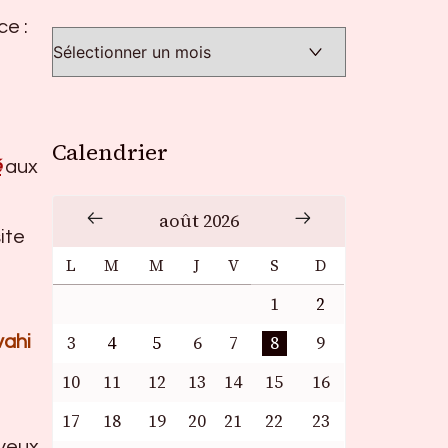
ce :
Calendrier
é
aux
août 2026
ite
L
M
M
J
V
S
D
1
2
vahi
3
4
5
6
7
8
9
10
11
12
13
14
15
16
17
18
19
20
21
22
23
 yeux