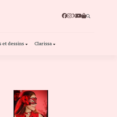
 et dessins
Clarissa