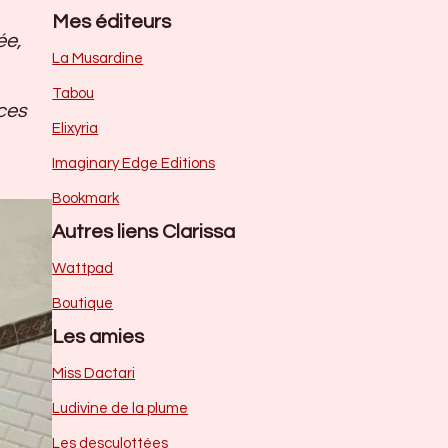
Mes éditeurs
ée,
La Musardine
Tabou
 ces
Elixyria
Imaginary Edge Editions
Bookmark
Autres liens Clarissa
Wattpad
Boutique
Les amies
Miss Dactari
Ludivine de la plume
Les desculottées