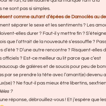
our le fun, la sensualité qui lui manque tant à la
 ne sont pas si simples.
 pèsent comme autant d’épées de Damoclès au d
iment séparer le sexe et les sentiments ? Les amo
oivent-elles durer ? Faut-il y mettre fin ? S’éteign
ois que l’attrait de la nouveauté s’essouffle ? Pas
s d’été ? D’une autre rencontre ? Risquent-elles 
ts officiels ? Est-ce meilleur au lit parce que c’est
 beaucoup de galères et de soucis pour peu de bon
s par se prendre la tête avec l’amant(e) devenu a
x(se) ? Ne faut-il pas mieux être libertins, sexfrie
dèles ?
une réponse, débrouillez-vous ! Et j’espère que le