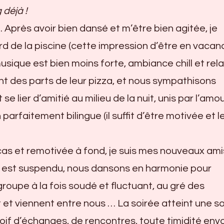
 déjà !
t… Après avoir bien dansé et m’être bien agitée, je
d de la piscine (cette impression d’être en vacan
 musique est bien moins forte, ambiance chill et rel
t des parts de leur pizza, et nous sympathisons
e lier d’amitié au milieu de la nuit, unis par l’amo
 parfaitement bilingue (il suffit d’être motivée et l
cas et remotivée à fond, je suis mes nouveaux ami
s est suspendu, nous dansons en harmonie pour
groupe à la fois soudé et fluctuant, au gré des
et viennent entre nous … La soirée atteint une s
oif d’échanges, de rencontres, toute timidité env