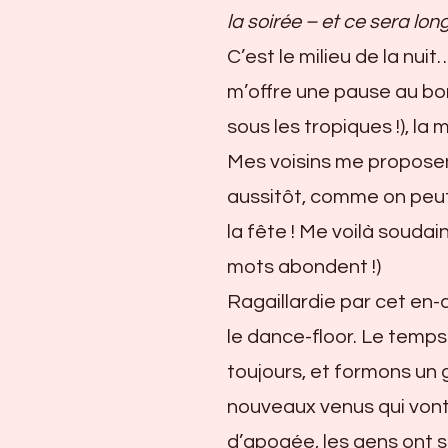
la soirée – et ce sera long
C’est le milieu de la nui
m’offre une pause au bor
sous les tropiques !), la
Mes voisins me proposen
aussitôt, comme on peut s
la fête ! Me voilà soudain
mots abondent !)
Ragaillardie par cet en-
le dance-floor. Le temp
toujours, et formons un 
nouveaux venus qui vont 
d’apogée, les gens ont s