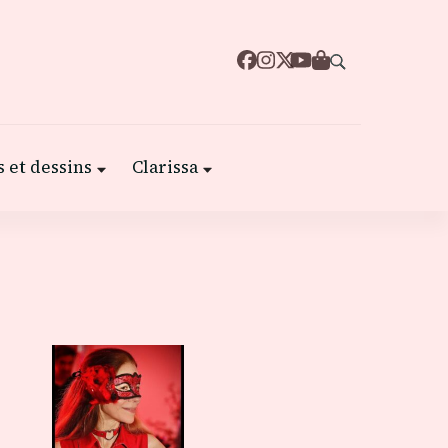
 et dessins
Clarissa