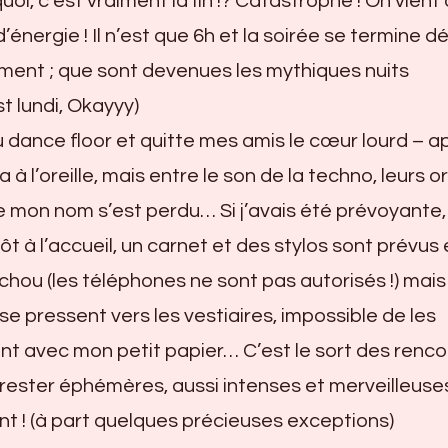
uoi, c’est vraiment la fin !? Catastrophe ! On vient
énergie ! Il n’est que 6h et la soirée se termine d
ent ; que sont devenues les mythiques nuits
st lundi, Okayyy)
 dance floor et quitte mes amis le cœur lourd – a
a à l’oreille, mais entre le son de la techno, leurs or
 mon nom s’est perdu… Si j’avais été prévoyante, 
tôt à l’accueil, un carnet et des stylos sont prévus
chou (les téléphones ne sont pas autorisés !) mais
 se pressent vers les vestiaires, impossible de les
nt avec mon petit papier… C’est le sort des renc
 rester éphémères, aussi intenses et merveilleuse
nt ! (à part quelques précieuses exceptions)