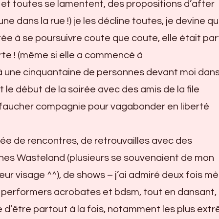
s et toutes se lamentent, des propositions d’after
ne dans la rue !) je les décline toutes, je devine qu’
irée à se poursuivre coute que coute, elle était par
urte ! (même si elle a commencé à
éjà une cinquantaine de personnes devant moi dans l
t le début de la soirée avec des amis de la file
r faucher compagnie pour vagabonder en liberté
ée de rencontres, de retrouvailles avec des
nes Wasteland (plusieurs se souvenaient de mon
eur visage ^^), de shows – j’ai admiré deux fois m
s performers acrobates et bdsm, tout en dansant,
le d’être partout à la fois, notamment les plus extr