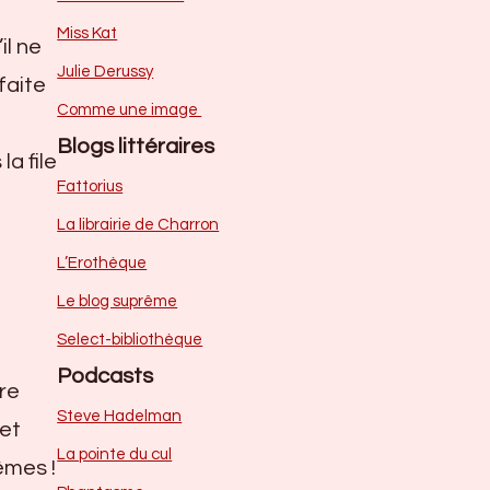
Miss Kat
il ne
Julie Derussy
faite
Comme une image
Blogs littéraires
a file
Fattorius
La librairie de Charron
L’Erothèque
Le blog suprême
Select-bibliothèque
Podcasts
ère
Steve Hadelman
 et
La pointe du cul
êmes !