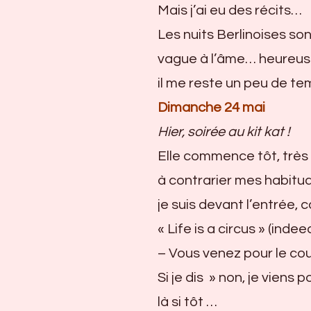
Mais j’ai eu des récits…
Les nuits Berlinoises son
vague à l’âme… heureuse
il me reste un peu de te
Dimanche 24 mai
Hier, soirée au kit kat
!
Elle commence tôt, très 
à contrarier mes habitud
je suis devant l’entrée,
« Life is a circus » (indeed
– Vous venez pour le co
Si je dis » non, je viens
là si tôt …