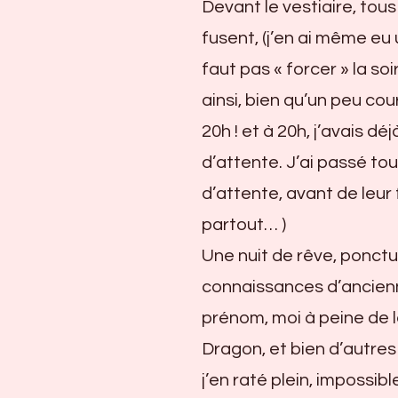
Devant le vestiaire, tou
fusent, (j’en ai même eu u
faut pas « forcer » la so
ainsi, bien qu’un peu co
20h ! et à 20h, j’avais d
d’attente. J’ai passé tou
d’attente, avant de leu
partout… )
Une nuit de rêve, ponctu
connaissances d’ancien
prénom, moi à peine de l
Dragon, et bien d’autre
j’en raté plein, impossib