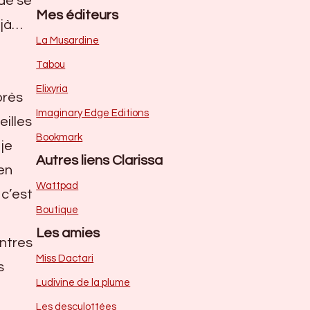
 de se
Mes éditeurs
éjà…
La Musardine
Tabou
Elixyria
près
Imaginary Edge Editions
eilles
Bookmark
je
Autres liens Clarissa
 en
Wattpad
 c’est
Boutique
Les amies
ontres
Miss Dactari
s
Ludivine de la plume
Les desculottées