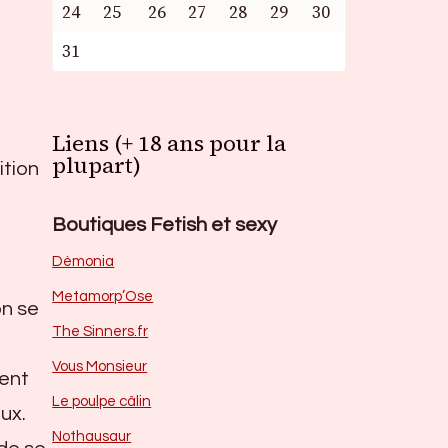
24
25
26
27
28
29
30
31
Liens (+ 18 ans pour la
plupart)
ition
Boutiques Fetish et sexy
Dèmonia
Metamorp’Ose
on se
The Sinners.fr
Vous Monsieur
rent
Le poulpe câlin
ux.
Nothausaur