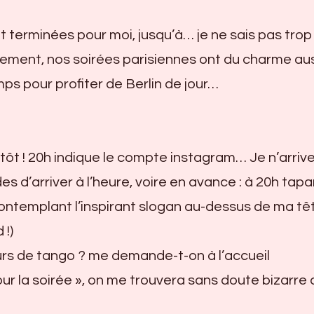
t terminées pour moi, jusqu’à… je ne sais pas trop
ment, nos soirées parisiennes ont du charme auss
mps pour profiter de Berlin de jour…
tôt ! 20h indique le compte instagram… Je n’arriv
es d’arriver à l’heure, voire en avance : à 20h tap
 contemplant l’inspirant slogan au-dessus de ma tê
 !)
urs de tango ? me demande-t-on à l’accueil
 pour la soirée », on me trouvera sans doute bizarre 