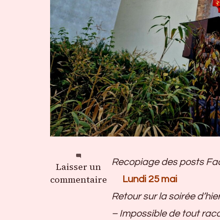
Recopiage des posts Fac
sur
Laisser un
Nuits
commentaire
Lundi 25 mai
Berlinoises
Retour sur la soirée d’hie
– Impossible de tout rac