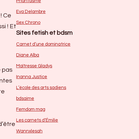
Phantasme
Eva Delambre
 ! Ce
Sex Chrono
i ! Et
Sites fetish et bdsm
Carnet d’une dominatrice
Diane Alba
Maîtresse Gladys
e pas
Inanna Justice
antes
L’école des arts sadiens
te
bdsaime
Femdom mag
Les carnets d’Émilie
d’être
Wannxlesah