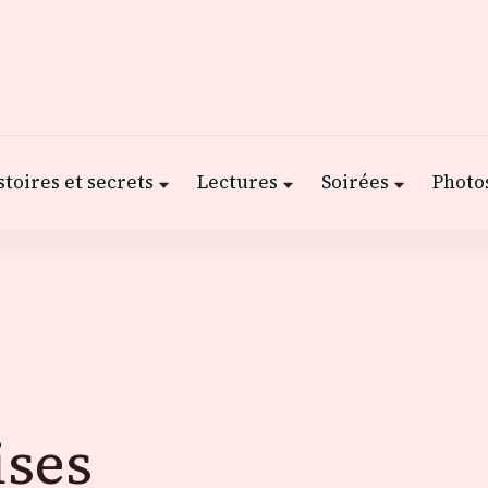
stoires et secrets
Lectures
Soirées
Photos
ises