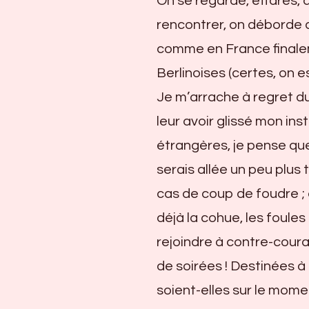
On se regarde, effarés, q
rencontrer, on déborde d’
comme en France finalem
Berlinoises (certes, on e
Je m’arrache à regret du
leur avoir glissé mon inst
étrangères, je pense que
serais allée un peu plus 
cas de coup de foudre ; 
déjà la cohue, les foules
rejoindre à contre-coura
de soirées ! Destinées à
soient-elles sur le mome