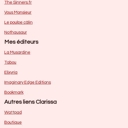
The Sinners.fr
Vous Monsieur
Le poulpe câlin
Nothausaur
Mes éditeurs
La Musardine
Tabou
Elixyria
Imaginary Edge Editions
Bookmark
Autres liens Clarissa
Wattpad
Boutique