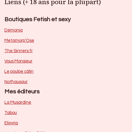
Liens (+ 18 ans pour la plupart)
Boutiques Fetish et sexy
Dèmonia
Metamorp’Ose
The Sinners.fr
Vous Monsieur
Le poulpe câlin
Nothausaur
Mes éditeurs
La Musardine
Tabou
Elixyria