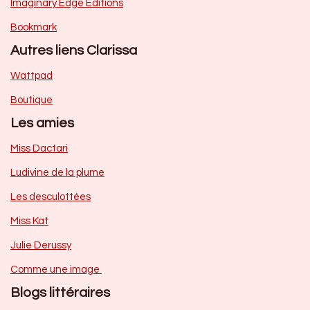
Imaginary Edge Editions
Bookmark
Autres liens Clarissa
Wattpad
Boutique
Les amies
Miss Dactari
Ludivine de la plume
Les desculottées
Miss Kat
Julie Derussy
Comme une image
Blogs littéraires