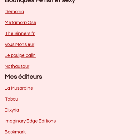
Boutiques Fetish et sexy
Dèmonia
Metamorp’Ose
The Sinners.fr
Vous Monsieur
Le poulpe câlin
Nothausaur
Mes éditeurs
La Musardine
Tabou
Elixyria
Imaginary Edge Editions
Bookmark