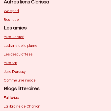
Autres liens Clarissa
Wattpad
Boutique
Les amies
Miss Dactari
Ludivine de la plume
Les desculottées
Miss Kat
Julie Derussy
Comme une image
Blogs littéraires
Fattorius
La librairie de Charron