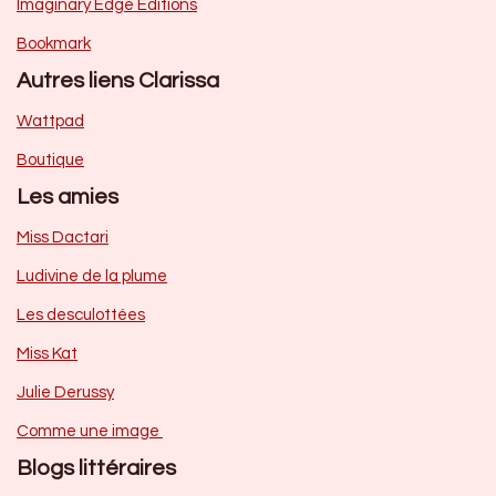
Imaginary Edge Editions
Bookmark
Autres liens Clarissa
Wattpad
Boutique
Les amies
Miss Dactari
Ludivine de la plume
Les desculottées
Miss Kat
Julie Derussy
Comme une image
Blogs littéraires