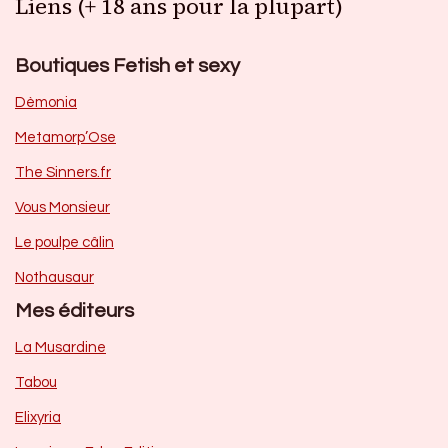
Liens (+ 18 ans pour la plupart)
Boutiques Fetish et sexy
Dèmonia
Metamorp’Ose
The Sinners.fr
Vous Monsieur
Le poulpe câlin
Nothausaur
Mes éditeurs
La Musardine
Tabou
Elixyria