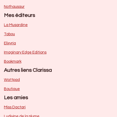
Nothausaur
Mes éditeurs
La Musardine
Tabou
Elixyria
Imaginary Edge Editions
Bookmark
Autres liens Clarissa
Wattpad
Boutique
Les amies
Miss Dactari
Ludivine de la plume