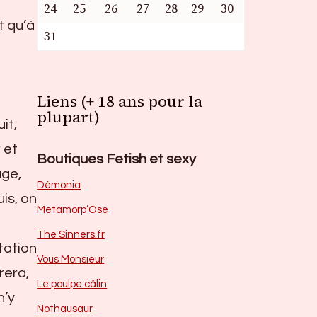
24
25
26
27
28
29
30
t qu’à
31
Liens (+ 18 ans pour la
plupart)
it,
 et
Boutiques Fetish et sexy
age,
Dèmonia
uis, on
Metamorp’Ose
The Sinners.fr
tation
Vous Monsieur
rera,
Le poulpe câlin
n’y
Nothausaur