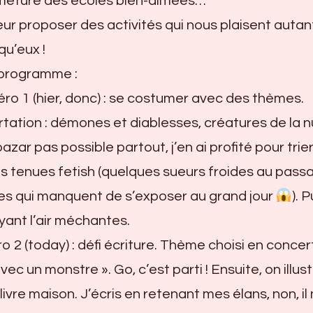
ermeture des écoles bien-aimées…
leur proposer des activités qui nous plaisent autan
qu’eux !
t programme :
o 1 (hier, donc) : se costumer avec des thèmes.
ation : démones et diablesses, créatures de la nu
zar pas possible partout, j’en ai profité pour trier
 tenues fetish (quelques sueurs froides au pass
es qui manquent de s’exposer au grand jour
). P
yant l’air méchantes.
2 (today) : défi écriture. Thème choisi en concer
vec un monstre ». Go, c’est parti ! Ensuite, on illust
livre maison. J’écris en retenant mes élans, non, il 