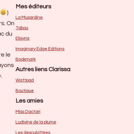
Mes éditeurs
)
La Musardine
rs. On
Tabou
ac du
Elixyria
Imaginary Edge Editions
e le
Bookmark
ayons
Autres liens Clarissa
.
Wattpad
Boutique
Les amies
Miss Dactari
Ludivine de la plume
Les desculottées