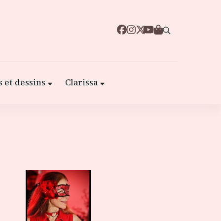
 et dessins
Clarissa