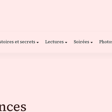
stoires et secrets
Lectures
Soirées
Photos
nces