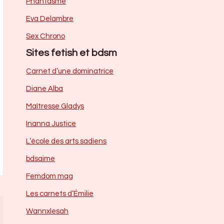
Phantasme
Eva Delambre
Sex Chrono
Sites fetish et bdsm
Carnet d’une dominatrice
Diane Alba
Maîtresse Gladys
Inanna Justice
L’école des arts sadiens
bdsaime
Femdom mag
Les carnets d’Émilie
Wannxlesah