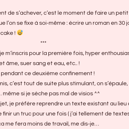
t de s’achever, c’est le moment de faire un petit 
 l’on se fixe à soi-même : écrire un roman en 30 jo
 cake !
***
 je m’inscris pour la première fois, hyper enthousia
et âme, suer sang et eau, etc.. !
r pendant ce deuxième confinement !
is, c’est tout de suite plus stimulant, on s’épaule,
 même si je sèche pas mal de visios ^^
et, je préfère reprendre un texte existant au lieu
e finir un truc pour une fois ( j’ai tellement de texte
ça me fera moins de travail, me dis-je…