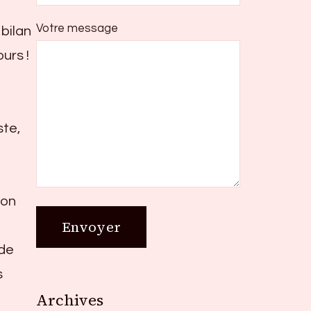
Votre message
bilan
urs !
ste,
 on
 de
s
Archives
Archives