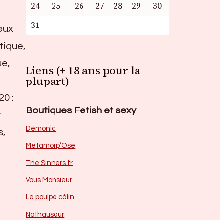
24
25
26
27
28
29
30
31
eux
otique,
ue,
Liens (+ 18 ans pour la
plupart)
20 :
Boutiques Fetish et sexy
r
Dèmonia
s,
Metamorp’Ose
The Sinners.fr
Vous Monsieur
Le poulpe câlin
Nothausaur