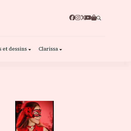
 et dessins
Clarissa