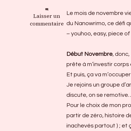
Le mois de novembre vien
sur
Laisser un
Défi
commentaire
du Nanowrimo, ce défi que
d’écriture
– youhoo, easy, piece of
Début Novembre
, donc,
prête à m’investir corps 
Et puis, ça va m’occupe
Je rejoins un groupe d’am
discute, on se remotive…
Pour le choix de mon proj
partir de zéro, histoire d
inachevés partout ) ; et 