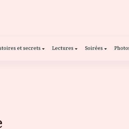
stoires et secrets
Lectures
Soirées
Photos
e