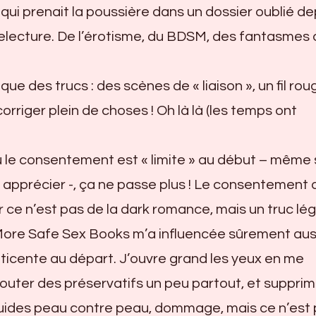
qui prenait la poussière dans un dossier oublié de
 relecture. De l’érotisme, du BDSM, des fantasmes 
que des trucs : des scènes de « liaison », un fil ro
corriger plein de choses ! Oh là là (les temps ont
le consentement est « limite » au début – même 
 apprécier -, ça ne passe plus ! Le consentement 
ar ce n’est pas de la dark romance, mais un truc lég
More Safe Sex Books m’a influencée sûrement aus
éticente au départ. J’ouvre grand les yeux en me
rajouter des préservatifs un peu partout, et suppri
uides peau contre peau, dommage, mais ce n’est