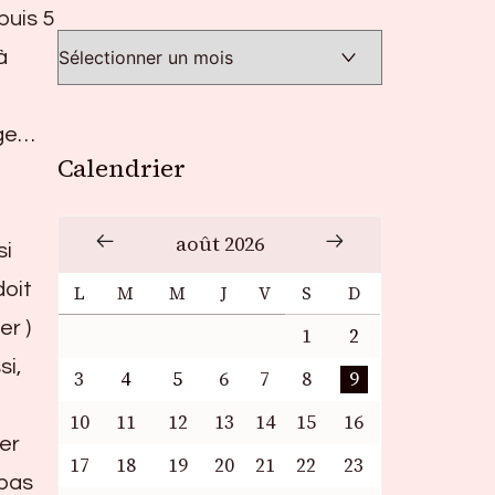
puis 5
à
uge…
Calendrier
août 2026
si
doit
L
M
M
J
V
S
D
er )
1
2
si,
3
4
5
6
7
8
9
10
11
12
13
14
15
16
mer
17
18
19
20
21
22
23
 pas