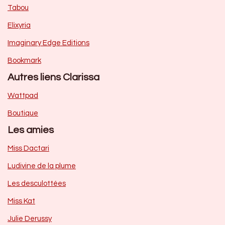
Tabou
Elixyria
Imaginary Edge Editions
Bookmark
Autres liens Clarissa
Wattpad
Boutique
Les amies
Miss Dactari
Ludivine de la plume
Les desculottées
Miss Kat
Julie Derussy