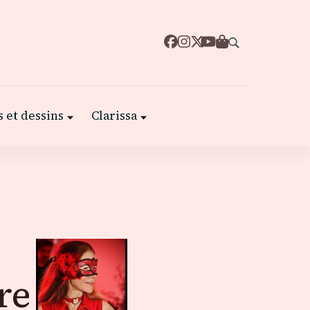
 et dessins
Clarissa
re