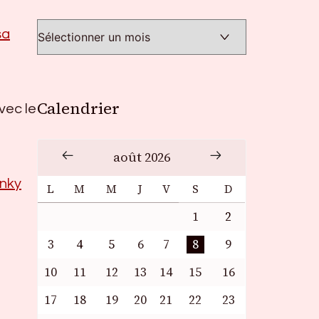
sa
Calendrier
vec le
août 2026
inky
L
M
M
J
V
S
D
1
2
3
4
5
6
7
8
9
10
11
12
13
14
15
16
17
18
19
20
21
22
23