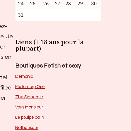
24
25
26
27
28
29
30
31
ez-
e. Je
Liens (+ 18 ans pour la
ser
plupart)
es en
Boutiques Fetish et sexy
Dèmonia
tel
Metamorp’Ose
filée
The Sinners.fr
ser
Vous Monsieur
Le poulpe câlin
Nothausaur