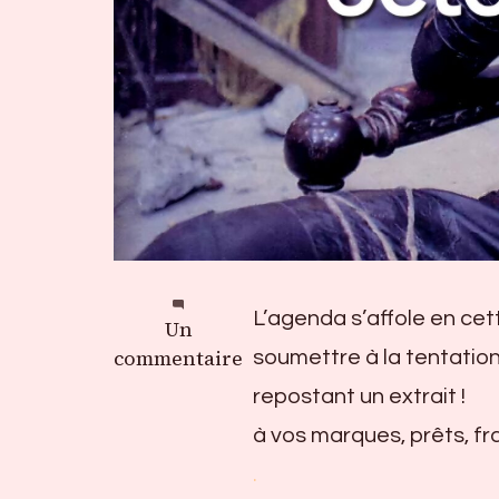
L’agenda s’affole en cett
sur
Un
Agenda
commentaire
soumettre à la tentation,
des
repostant un extrait !
soirées
à vos marques, prêts, fr
de
fin
.