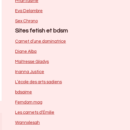
Phantasme
Eva Delambre
Sex Chrono
Sites fetish et bdsm
Carnet d’une dominatrice
Diane Alba
Maîtresse Gladys
Inanna Justice
L’école des arts sadiens
bdsaime
Femdom mag
Les carnets d’Émilie
Wannxlesah