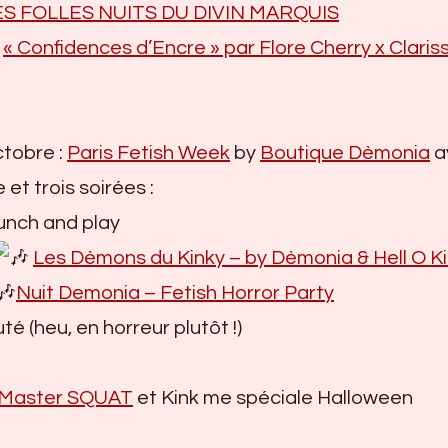
ES FOLLES NUITS DU DIVIN MARQUIS
:
« Confidences d’Encre » par Flore Cherry x Claris
ctobre :
Paris Fetish Week
by
Boutique Dèmonia
a
 et trois soirées :
unch and play
Les Dèmons du Kinky – by Dèmonia & Hell O K
Nuit Demonia – Fetish Horror Party
é (heu, en horreur plutôt !)
Master SQUAT
et Kink me spéciale Halloween