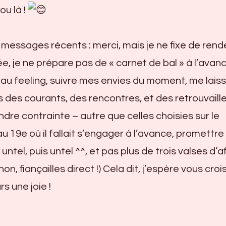
ou là !
essages récents : merci, mais je ne fixe de rend
e, je ne prépare pas de « carnet de bal » à l’avanc
s au feeling, suivre mes envies du moment, me lais
s des courants, des rencontres, et des retrouvaill
ndre contrainte – autre que celles choisies sur le
u 19e où il fallait s’engager à l’avance, promettre 
ntel, puis untel ^^, et pas plus de trois valses d’af
n, fiançailles direct !) Cela dit, j’espère vous croi
rs une joie !