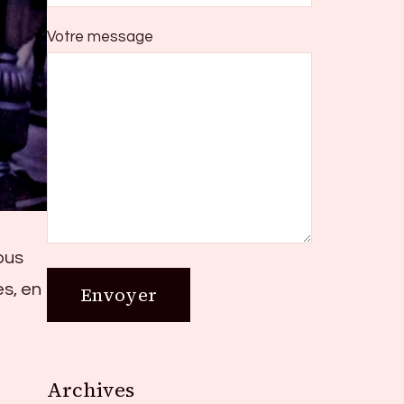
Votre message
vous
es, en
Archives
Archives