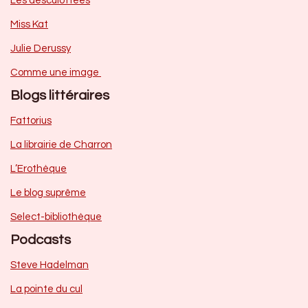
Les desculottées
Miss Kat
Julie Derussy
Comme une image
Blogs littéraires
Fattorius
La librairie de Charron
L’Erothèque
Le blog suprême
Select-bibliothèque
Podcasts
Steve Hadelman
La pointe du cul