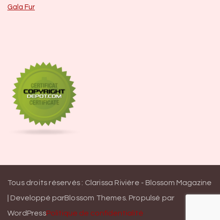
Gala Fur
Tous droits réservés : Clarissa Rivière -
Blossom Magazine
| Developpé par
Blossom Themes
.
Propulsé par
WordPress
Politique de confidentialité