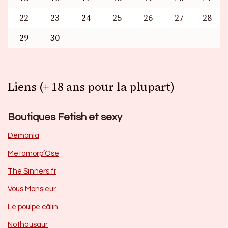
22
23
24
25
26
27
28
29
30
Liens (+ 18 ans pour la plupart)
Boutiques Fetish et sexy
Dèmonia
Metamorp’Ose
The Sinners.fr
Vous Monsieur
Le poulpe câlin
Nothausaur