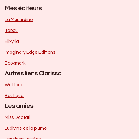
Mes éditeurs
La Musardine
Tabou
Elixyria
Imaginary Edge Editions
Bookmark
Autres liens Clarissa
Wattpad
Boutique
Les amies
Miss Dactari
Ludivine de la plume